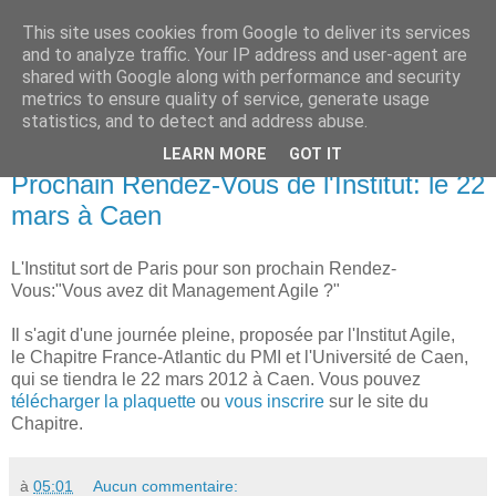
This site uses cookies from Google to deliver its services
Institut Agile
and to analyze traffic. Your IP address and user-agent are
shared with Google along with performance and security
metrics to ensure quality of service, generate usage
Une informatique plus humaine et plus efficace...
statistics, and to detect and address abuse.
LEARN MORE
GOT IT
mardi 14 février 2012
Prochain Rendez-Vous de l'Institut: le 22
mars à Caen
L'Institut sort de Paris pour son prochain Rendez-
Vous:"Vous avez dit Management Agile ?"
Il s'agit d'une journée pleine, proposée par l'Institut Agile,
le Chapitre France-Atlantic du PMI et l'Université de Caen,
qui se tiendra le 22 mars 2012 à Caen. Vous pouvez
télécharger la plaquette
ou
vous inscrire
sur le site du
Chapitre.
à
05:01
Aucun commentaire: