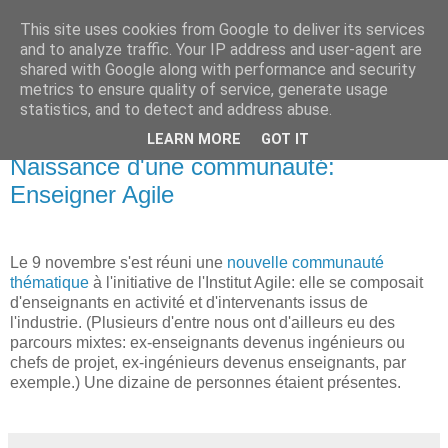
This site uses cookies from Google to deliver its services
Institut Agile
and to analyze traffic. Your IP address and user-agent are
shared with Google along with performance and security
metrics to ensure quality of service, generate usage
Une informatique plus humaine et plus efficace...
statistics, and to detect and address abuse.
LEARN MORE
GOT IT
mercredi 16 novembre 2011
Naissance d'une communauté:
Enseigner Agile
Le 9 novembre s'est réuni une
nouvelle communauté
thématique
à l'initiative de l'Institut Agile: elle se composait
d'enseignants en activité et d'intervenants issus de
l'industrie. (Plusieurs d'entre nous ont d'ailleurs eu des
parcours mixtes: ex-enseignants devenus ingénieurs ou
chefs de projet, ex-ingénieurs devenus enseignants, par
exemple.) Une dizaine de personnes étaient présentes.