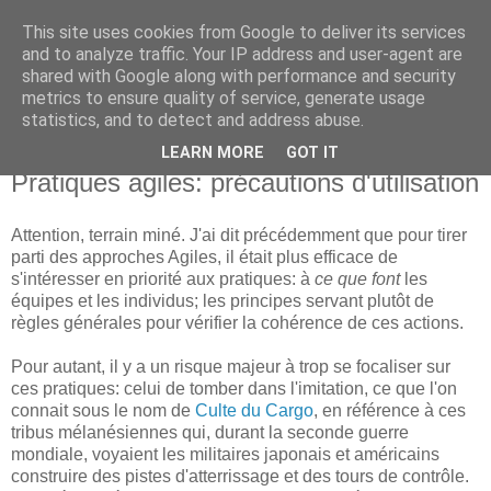
This site uses cookies from Google to deliver its services
Institut Agile
and to analyze traffic. Your IP address and user-agent are
shared with Google along with performance and security
metrics to ensure quality of service, generate usage
Une informatique plus humaine et plus efficace...
statistics, and to detect and address abuse.
LEARN MORE
GOT IT
vendredi 24 septembre 2010
Pratiques agiles: précautions d'utilisation
Attention, terrain miné. J'ai dit précédemment que pour tirer
parti des approches Agiles, il était plus efficace de
s'intéresser en priorité aux pratiques: à
ce que font
les
équipes et les individus; les principes servant plutôt de
règles générales pour vérifier la cohérence de ces actions.
Pour autant, il y a un risque majeur à trop se focaliser sur
ces pratiques: celui de tomber dans l'imitation, ce que l'on
connait sous le nom de
Culte du Cargo
, en référence à ces
tribus mélanésiennes qui, durant la seconde guerre
mondiale, voyaient les militaires japonais et américains
construire des pistes d'atterrissage et des tours de contrôle.