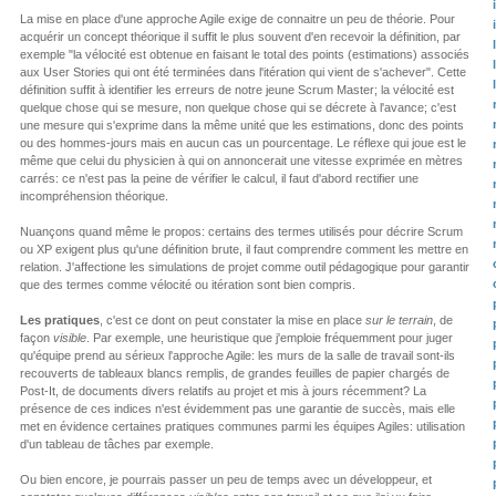
La mise en place d'une approche Agile exige de connaitre un peu de théorie. Pour
acquérir un concept théorique il suffit le plus souvent d'en recevoir la définition, par
exemple "la vélocité est obtenue en faisant le total des points (estimations) associés
aux User Stories qui ont été terminées dans l'itération qui vient de s'achever". Cette
définition suffit à identifier les erreurs de notre jeune Scrum Master; la vélocité est
quelque chose qui se mesure, non quelque chose qui se décrete à l'avance; c'est
une mesure qui s'exprime dans la même unité que les estimations, donc des points
ou des hommes-jours mais en aucun cas un pourcentage. Le réflexe qui joue est le
même que celui du physicien à qui on annoncerait une vitesse exprimée en mètres
carrés: ce n'est pas la peine de vérifier le calcul, il faut d'abord rectifier une
incompréhension théorique.
Nuançons quand même le propos: certains des termes utilisés pour décrire Scrum
ou XP exigent plus qu'une définition brute, il faut comprendre comment les mettre en
relation. J'affectione les simulations de projet comme outil pédagogique pour garantir
que des termes comme vélocité ou itération sont bien compris.
Les pratiques
, c'est ce dont on peut constater la mise en place
sur le terrain
, de
façon
visible
. Par exemple, une heuristique que j'emploie fréquemment pour juger
qu'équipe prend au sérieux l'approche Agile: les murs de la salle de travail sont-ils
recouverts de tableaux blancs remplis, de grandes feuilles de papier chargés de
Post-It, de documents divers relatifs au projet et mis à jours récemment? La
présence de ces indices n'est évidemment pas une garantie de succès, mais elle
met en évidence certaines pratiques communes parmi les équipes Agiles: utilisation
d'un tableau de tâches par exemple.
Ou bien encore, je pourrais passer un peu de temps avec un développeur, et