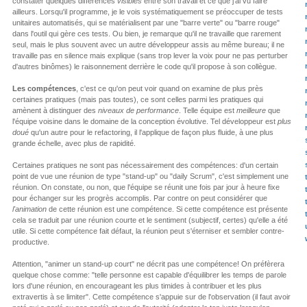
constater quelques différences
visibles
entre son travail et ce que j'ai vu faire
ailleurs. Lorsqu'il programme, je le vois systématiquement se préoccuper de tests
unitaires automatisés, qui se matérialisent par une "barre verte" ou "barre rouge"
dans l'outil qui gère ces tests. Ou bien, je remarque qu'il ne travaille que rarement
seul, mais le plus souvent avec un autre développeur assis au même bureau; il ne
travaille pas en silence mais explique (sans trop lever la voix pour ne pas perturber
d'autres binômes) le raisonnement derrière le code qu'il propose à son collègue.
Les compétences
, c'est ce qu'on peut voir quand on examine de plus près
certaines pratiques (mais pas toutes), ce sont celles parmi les pratiques qui
amènent à distinguer des
niveaux de performance
. Telle équipe est
meilleure
que
l'équipe voisine dans le domaine de la conception évolutive. Tel développeur est
plus
doué
qu'un autre pour le refactoring, il l'applique de façon plus fluide, à une plus
grande échelle, avec plus de rapidité.
Certaines pratiques ne sont pas nécessairement des compétences: d'un certain
point de vue une réunion de type "stand-up" ou "daily Scrum", c'est simplement une
réunion. On constate, ou non, que l'équipe se réunit une fois par jour à heure fixe
pour échanger sur les progrès accomplis. Par contre on peut considérer que
l'animation
de cette réunion est une compétence. Si cette compétence est présente
cela se traduit par une réunion courte et le sentiment (subjectif, certes) qu'elle a été
utile. Si cette compétence fait défaut, la réunion peut s'éterniser et sembler contre-
productive.
Attention, "animer un stand-up court" ne décrit pas une compétence! On préfèrera
quelque chose comme: "telle personne est capable d'équilibrer les temps de parole
lors d'une réunion, en encourageant les plus timides à contribuer et les plus
extravertis à se limiter". Cette compétence s'appuie sur de l'observation (il faut avoir