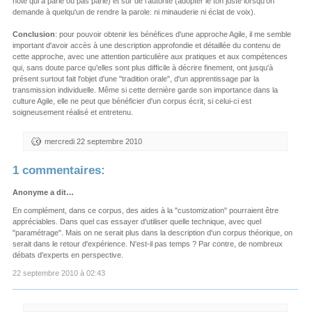
noté qui a parlé ou pas parlé) et sur de l'autorité (adopter le ton juste lorsqu'on
demande à quelqu'un de rendre la parole: ni minauderie ni éclat de voix).
Conclusion
: pour pouvoir obtenir les bénéfices d'une approche Agile, il me semble
important d'avoir accès à une description approfondie et détaillée du contenu de
cette approche, avec une attention particulière aux pratiques et aux compétences
qui, sans doute parce qu'elles sont plus difficile à décrire finement, ont jusqu'à
présent surtout fait l'objet d'une "tradition orale", d'un apprentissage par la
transmission individuelle. Même si cette dernière garde son importance dans la
culture Agile, elle ne peut que bénéficier d'un corpus écrit, si celui-ci est
soigneusement réalisé et entretenu.
mercredi 22 septembre 2010
1 commentaires:
Anonyme a dit…
En complément, dans ce corpus, des aides à la "customization" pourraient être
appréciables. Dans quel cas essayer d'utiliser quelle technique, avec quel
"paramétrage". Mais on ne serait plus dans la description d'un corpus théorique, on
serait dans le retour d'expérience. N'est-il pas temps ? Par contre, de nombreux
débats d'experts en perspective.
22 septembre 2010 à 02:43