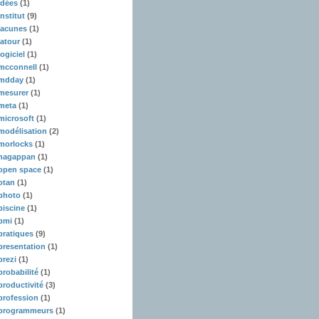
idées
(1)
institut
(9)
lacunes
(1)
latour
(1)
logiciel
(1)
mcconnell
(1)
mdday
(1)
mesurer
(1)
meta
(1)
microsoft
(1)
modélisation
(2)
morlocks
(1)
nagappan
(1)
open space
(1)
otan
(1)
photo
(1)
piscine
(1)
pmi
(1)
pratiques
(9)
presentation
(1)
prezi
(1)
probabilité
(1)
productivité
(3)
profession
(1)
programmeurs
(1)