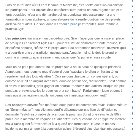
n
Lors de la réunion où fut écrit le fameux Manifeste, c'est cette question qui animait
les participants. Leur objectif était de décrire leurs points de convergence les plus
forts possibles: c'est une démarche qui les conduisait nécessairement à une
formulation un peu abstraite, un peu éloignée de la réalité quotidienne des projets
qu'ils vivaient alors. Ce sont donc les "
douze principes
" réputés sous-tendre la
pratique Agile.
Les principes
fournissent un garde-fou utile. Si je m'aperçois que la mise en place
de pratiques censément Agiles a eu pour résultat de démoraliser toute l'équipe, le
cinquième principe, "bâtissez le projet autour de personnes motivées", m'avertit qu'il
y a peut-être une contradiction quelque part. A tout le moins, je dois le prendre
comme un sérieux avertissement, envisager que j'ai pu faire fausse route.
Mais on ne peut pas construire un projet sur la seule base de quelques principes.
Admettons, nous somme tous d'accord pour "satisfaire le client en livrant tôt et
régulièrement des logiciels utiles". Cela ne constitue pas un conseil opérant, ou
comme on le dit en anglais avec beaucoup de pertinence, "actionable". C'est comme
si on vous conseillait, pour gagner en bourse: "achetez des actions lorsque les prix
sont bas et revendez-les lorsque les prix sont hauts". Parfaitement juste et sensé,
mais aussi parfaitement inutile: on demande immédiatement
comment
?
Les concepts
doivent être maîtrisés sous peine de contresens fatals. Scène vécue:
un "Scrum Master" nouvellement certifié débarque sur une liste de diffusion et
demande, "est-il raisonnable de fixer pour le prochain Sprint une vélocité de 80%
parce qu'un membre de l'équipe est absent?". Des questions de ce type me mettent
mal à l'aise quant à l'efficacité et à la qualité des formations! (C'est un de ces
incidents qui m'a amené à la conclusion qu'un référentiel plus clair était nécessaire.)