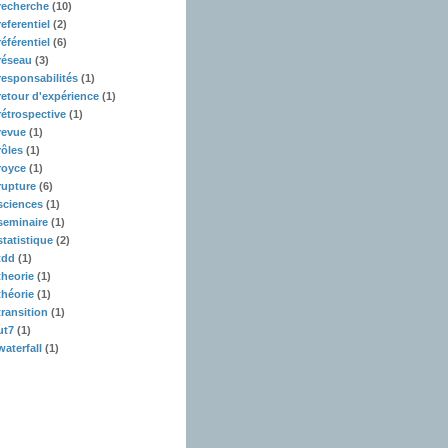
recherche
(10)
referentiel
(2)
référentiel
(6)
réseau
(3)
responsabilités
(1)
retour d'expérience
(1)
rétrospective
(1)
revue
(1)
rôles
(1)
royce
(1)
rupture
(6)
sciences
(1)
seminaire
(1)
statistique
(2)
tdd
(1)
theorie
(1)
théorie
(1)
transition
(1)
ut7
(1)
waterfall
(1)