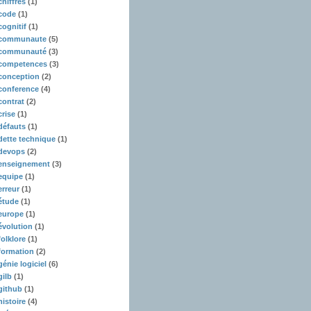
chiffres
(1)
code
(1)
cognitif
(1)
communaute
(5)
communauté
(3)
competences
(3)
conception
(2)
conference
(4)
contrat
(2)
crise
(1)
défauts
(1)
dette technique
(1)
devops
(2)
enseignement
(3)
equipe
(1)
erreur
(1)
étude
(1)
europe
(1)
évolution
(1)
folklore
(1)
formation
(2)
génie logiciel
(6)
gilb
(1)
github
(1)
histoire
(4)