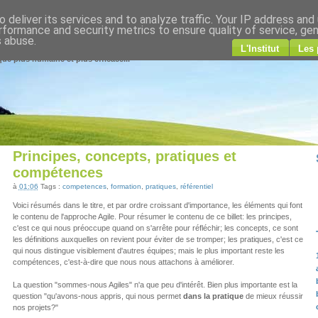
 deliver its services and to analyze traffic. Your IP address and
gile
rformance and security metrics to ensure quality of service, ge
s abuse.
L'Institut
Les 
ue plus humaine et plus efficace...
Principes, concepts, pratiques et
compétences
à
01:06
Tags :
competences
,
formation
,
pratiques
,
référentiel
Voici résumés dans le titre, et par ordre croissant d'importance, les éléments qui font
le contenu de l'approche Agile. Pour résumer le contenu de ce billet: les principes,
c'est ce qui nous préoccupe quand on s'arrête pour réfléchir; les concepts, ce sont
les définitions auxquelles on revient pour éviter de se tromper; les pratiques, c'est ce
qui nous distingue visiblement d'autres équipes; mais le plus important reste les
compétences, c'est-à-dire que nous nous attachons à améliorer.
La question "sommes-nous Agiles" n'a que peu d'intérêt. Bien plus importante est la
question "qu'avons-nous appris, qui nous permet
dans la pratique
de mieux réussir
nos projets?"