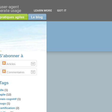
 user-agent
nerate usage
LEARN MORE
GOT IT
pratiques agiles
Le blog
S’abonner à
Articles
Commentaires
Tags
10x
(1)
agile
(12)
biais cognitif
(1)
bugs
(1)
certification
(2)