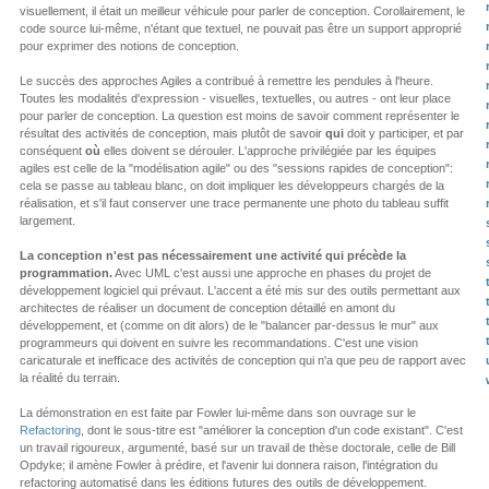
visuellement, il était un meilleur véhicule pour parler de conception. Corollairement, le
code source lui-même, n'étant que textuel, ne pouvait pas être un support approprié
pour exprimer des notions de conception.
Le succès des approches Agiles a contribué à remettre les pendules à l'heure.
Toutes les modalités d'expression - visuelles, textuelles, ou autres - ont leur place
pour parler de conception. La question est moins de savoir comment représenter le
résultat des activités de conception, mais plutôt de savoir
qui
doit y participer, et par
conséquent
où
elles doivent se dérouler. L'approche privilégiée par les équipes
agiles est celle de la "modélisation agile" ou des "sessions rapides de conception":
cela se passe au tableau blanc, on doit impliquer les développeurs chargés de la
réalisation, et s'il faut conserver une trace permanente une photo du tableau suffit
largement.
La conception n'est pas nécessairement une activité qui précède la
programmation.
Avec UML c'est aussi une approche en phases du projet de
développement logiciel qui prévaut. L'accent a été mis sur des outils permettant aux
architectes de réaliser un document de conception détaillé en amont du
développement, et (comme on dit alors) de le "balancer par-dessus le mur" aux
programmeurs qui doivent en suivre les recommandations. C'est une vision
caricaturale et inefficace des activités de conception qui n'a que peu de rapport avec
la réalité du terrain.
La démonstration en est faite par Fowler lui-même dans son ouvrage sur le
Refactoring
, dont le sous-titre est "améliorer la conception d'un code existant". C'est
un travail rigoureux, argumenté, basé sur un travail de thèse doctorale, celle de Bill
Opdyke; il amène Fowler à prédire, et l'avenir lui donnera raison, l'intégration du
refactoring automatisé dans les éditions futures des outils de développement.