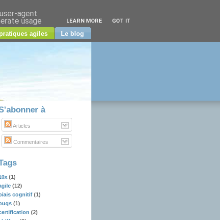
 user-agent
nerate usage
LEARN MORE
GOT IT
pratiques agiles
Le blog
S’abonner à
Articles
Commentaires
Tags
10x
(1)
agile
(12)
biais cognitif
(1)
bugs
(1)
certification
(2)