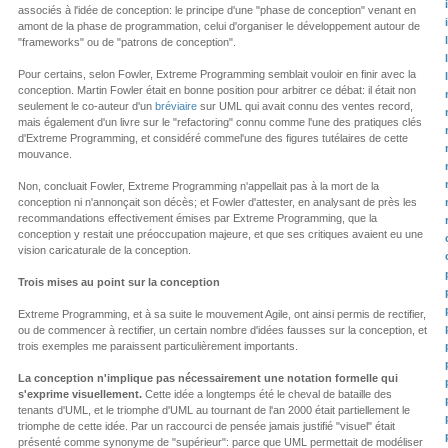
associés à l'idée de conception: le principe d'une "phase de conception" venant en
amont de la phase de programmation, celui d'organiser le développement autour de
"frameworks" ou de "patrons de conception".
Pour certains, selon Fowler, Extreme Programming semblait vouloir en finir avec la
conception. Martin Fowler était en bonne position pour arbitrer ce débat: il était non
seulement le co-auteur d'un
bréviaire
sur UML qui avait connu des ventes record,
mais également d'un livre sur le "refactoring" connu comme l'une des pratiques clés
d'Extreme Programming, et considéré commel'une des figures tutélaires de cette
mouvance.
Non, concluait Fowler, Extreme Programming n'appellait pas à la mort de la
conception ni n'annonçait son décès; et Fowler d'attester, en analysant de près les
recommandations effectivement émises par Extreme Programming, que la
conception y restait une préoccupation majeure, et que ses critiques avaient eu une
vision caricaturale de la conception.
Trois mises au point sur la conception
Extreme Programming, et à sa suite le mouvement Agile, ont ainsi permis de rectifier,
ou de commencer à rectifier, un certain nombre d'idées fausses sur la conception, et
trois exemples me paraissent particulièrement importants.
La conception n'implique pas nécessairement une notation formelle qui
s'exprime visuellement.
Cette idée a longtemps été le cheval de bataille des
tenants d'UML, et le triomphe d'UML au tournant de l'an 2000 était partiellement le
triomphe de cette idée. Par un raccourci de pensée jamais justifié "visuel" était
présenté comme synonyme de "supérieur": parce que UML permettait de modéliser