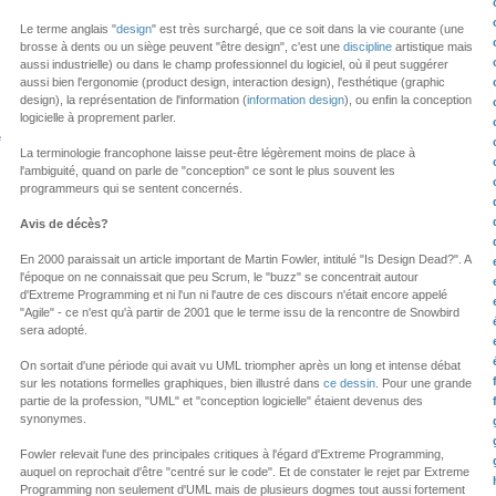
Le terme anglais "
design
" est très surchargé, que ce soit dans la vie courante (une
brosse à dents ou un siège peuvent "être design", c'est une
discipline
artistique mais
aussi industrielle) ou dans le champ professionnel du logiciel, où il peut suggérer
aussi bien l'ergonomie (product design, interaction design), l'esthétique (graphic
design), la représentation de l'information (
information design
), ou enfin la conception
logicielle à proprement parler.
e
La terminologie francophone laisse peut-être légèrement moins de place à
l'ambiguité, quand on parle de "conception" ce sont le plus souvent les
programmeurs qui se sentent concernés.
Avis de décès?
En 2000 paraissait un article important de Martin Fowler, intitulé "Is Design Dead?". A
l'époque on ne connaissait que peu Scrum, le "buzz" se concentrait autour
d'Extreme Programming et ni l'un ni l'autre de ces discours n'était encore appelé
"Agile" - ce n'est qu'à partir de 2001 que le terme issu de la rencontre de Snowbird
sera adopté.
On sortait d'une période qui avait vu UML triompher après un long et intense débat
sur les notations formelles graphiques, bien illustré dans
ce dessin
. Pour une grande
partie de la profession, "UML" et "conception logicielle" étaient devenus des
synonymes.
Fowler relevait l'une des principales critiques à l'égard d'Extreme Programming,
auquel on reprochait d'être "centré sur le code". Et de constater le rejet par Extreme
Programming non seulement d'UML mais de plusieurs dogmes tout aussi fortement