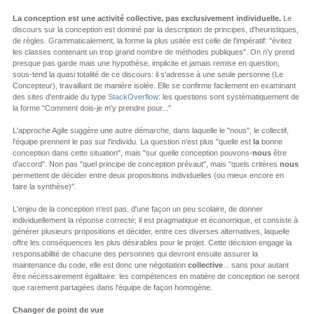
La conception est une activité collective, pas exclusivement individuelle.
Le
discours sur la conception est dominé par la description de principes, d'heuristiques,
de règles. Grammaticalement, la forme la plus usitée est celle de l'impératif: "évitez
les classes contenant un trop grand nombre de méthodes publiques". On n'y prend
presque pas garde mais une hypothèse, implicite et jamais remise en question,
sous-tend la quasi totalité de ce discours: il s'adresse à une seule personne (Le
Concepteur), travaillant de manière isolée. Elle se confirme facilement en examinant
des sites d'entraide du type
StackOverflow
: les questions sont systématiquement de
la forme "Comment dois-je m'y prendre pour..."
L'approche Agile suggère une autre démarche, dans laquelle le "nous", le collectif,
l'équipe prennent le pas sur l'individu. La question n'est plus "quelle est
la
bonne
conception dans cette situation", mais "sur quelle conception pouvons-
nous
être
d'accord". Non pas "quel principe de conception prévaut", mais "quels critères
nous
permettent de décider entre deux propositions individuelles (ou mieux encore en
faire la synthèse)".
L'enjeu de la conception n'est pas, d'une façon un peu scolaire, de donner
individuellement la réponse correcte; il est pragmatique et économique, et consiste à
générer plusieurs propositions et décider, entre ces diverses alternatives, laquelle
offre les conséquences les plus désirables pour le projet. Cette décision engage la
responsabilité de chacune des personnes qui devront ensuite assurer la
maintenance du code, elle est donc une négotiation
collective
... sans pour autant
être nécessairement égalitaire: les compétences en matière de conception ne seront
que rarement partagées dans l'équipe de façon homogène.
Changer de point de vue