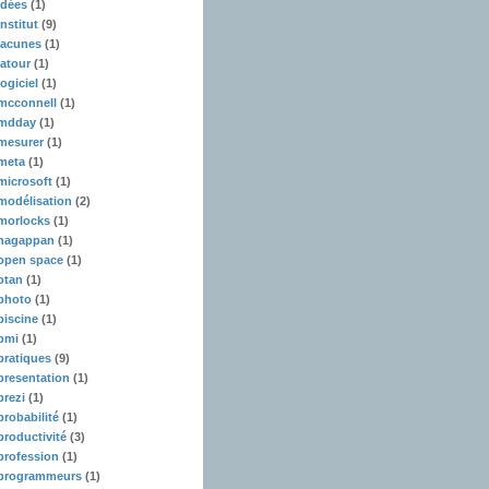
idées
(1)
institut
(9)
lacunes
(1)
latour
(1)
logiciel
(1)
mcconnell
(1)
mdday
(1)
mesurer
(1)
meta
(1)
microsoft
(1)
modélisation
(2)
morlocks
(1)
nagappan
(1)
open space
(1)
otan
(1)
photo
(1)
piscine
(1)
pmi
(1)
pratiques
(9)
presentation
(1)
prezi
(1)
probabilité
(1)
productivité
(3)
profession
(1)
programmeurs
(1)