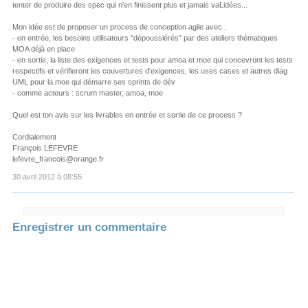
tenter de produire des spec qui n'en finissent plus et jamais vaLidées...
Mon idée est de proposer un process de conception agile avec :
- en entrée, les besoins utilisateurs "dépoussiérés" par des ateliers thématiques
MOA déjà en place
- en sortie, la liste des exigences et tests pour amoa et moe qui concevront les tests
respectifs et vérifieront les couvertures d'exigences, les uses cases et autres diag
UML pour la moe qui démarre ses sprints de dév
- comme acteurs : scrum master, amoa, moe
Quel est ton avis sur les livrables en entrée et sortie de ce process ?
Cordialement
François LEFEVRE
lefevre_francois@orange.fr
30 avril 2012 à 08:55
Enregistrer un commentaire