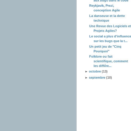
aux bugs dans le code
Reykjavik, Prezi,
conception Agile
La danseuse et la dette
technique
Une Revue des Logiciels et
Projets Agiles?
Le social a plus d'influenc
sur les bugs que la t...
Un petit jeu de "Cinq
Pourquoi"
Folklore ou fait
scientifique, comment
les différe...
►
octobre
(13)
►
septembre
(10)