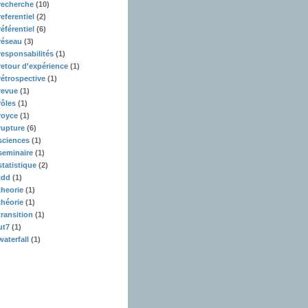
recherche
(10)
referentiel
(2)
référentiel
(6)
réseau
(3)
responsabilités
(1)
retour d'expérience
(1)
rétrospective
(1)
revue
(1)
rôles
(1)
royce
(1)
rupture
(6)
sciences
(1)
seminaire
(1)
statistique
(2)
tdd
(1)
theorie
(1)
théorie
(1)
transition
(1)
ut7
(1)
waterfall
(1)