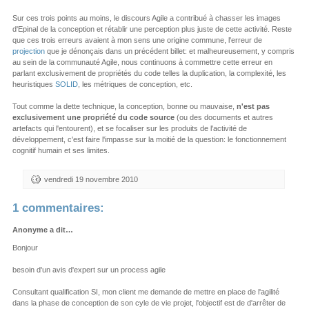
Sur ces trois points au moins, le discours Agile a contribué à chasser les images
d'Epinal de la conception et rétablir une perception plus juste de cette activité. Reste
que ces trois erreurs avaient à mon sens une origine commune, l'erreur de
projection
que je dénonçais dans un précédent billet: et malheureusement, y compris
au sein de la communauté Agile, nous continuons à commettre cette erreur en
parlant exclusivement de propriétés du code telles la duplication, la complexité, les
heuristiques
SOLID
, les métriques de conception, etc.
Tout comme la dette technique, la conception, bonne ou mauvaise,
n'est pas
exclusivement une propriété du code source
(ou des documents et autres
artefacts qui l'entourent), et se focaliser sur les produits de l'activité de
développement, c'est faire l'impasse sur la moitié de la question: le fonctionnement
cognitif humain et ses limites.
vendredi 19 novembre 2010
1 commentaires:
Anonyme a dit…
Bonjour
besoin d'un avis d'expert sur un process agile
Consultant qualification SI, mon client me demande de mettre en place de l'agilité
dans la phase de conception de son cyle de vie projet, l'objectif est de d'arrêter de