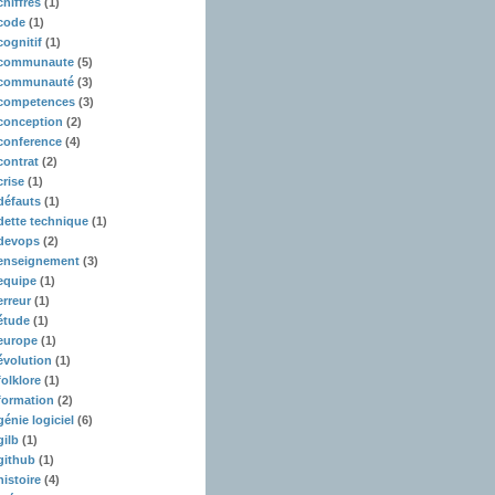
chiffres
(1)
code
(1)
cognitif
(1)
communaute
(5)
communauté
(3)
competences
(3)
conception
(2)
conference
(4)
contrat
(2)
crise
(1)
défauts
(1)
dette technique
(1)
devops
(2)
enseignement
(3)
equipe
(1)
erreur
(1)
étude
(1)
europe
(1)
évolution
(1)
folklore
(1)
formation
(2)
génie logiciel
(6)
gilb
(1)
github
(1)
histoire
(4)