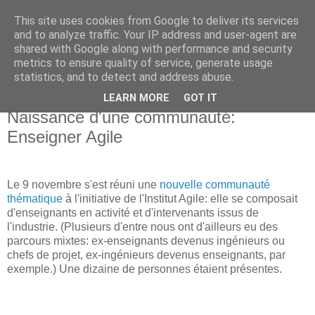
This site uses cookies from Google to deliver its services
Institut Agile
and to analyze traffic. Your IP address and user-agent are
shared with Google along with performance and security
metrics to ensure quality of service, generate usage
Une informatique plus humaine et plus efficace...
statistics, and to detect and address abuse.
LEARN MORE
GOT IT
mercredi 16 novembre 2011
Naissance d'une communauté:
Enseigner Agile
Le 9 novembre s'est réuni une
nouvelle communauté
thématique
à l'initiative de l'Institut Agile: elle se composait
d'enseignants en activité et d'intervenants issus de
l'industrie. (Plusieurs d'entre nous ont d'ailleurs eu des
parcours mixtes: ex-enseignants devenus ingénieurs ou
chefs de projet, ex-ingénieurs devenus enseignants, par
exemple.) Une dizaine de personnes étaient présentes.