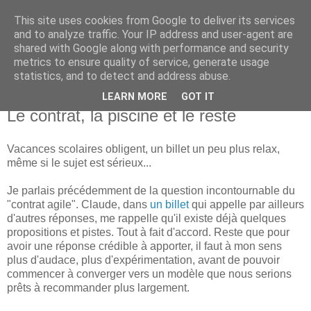
This site uses cookies from Google to deliver its services
Institut Agile
and to analyze traffic. Your IP address and user-agent are
shared with Google along with performance and security
metrics to ensure quality of service, generate usage
Une informatique plus humaine et plus efficace...
statistics, and to detect and address abuse.
LEARN MORE
GOT IT
mardi 26 octobre 2010
Le contrat, la piscine et le reste
Vacances scolaires obligent, un billet un peu plus relax,
même si le sujet est sérieux...
Je parlais précédemment de la question incontournable du
"contrat agile". Claude, dans
un billet
qui appelle par ailleurs
d'autres réponses, me rappelle qu'il existe déjà quelques
propositions et pistes. Tout à fait d'accord. Reste que pour
avoir une réponse crédible à apporter, il faut à mon sens
plus d'audace, plus d'expérimentation, avant de pouvoir
commencer à converger vers un modèle que nous serions
prêts à recommander plus largement.