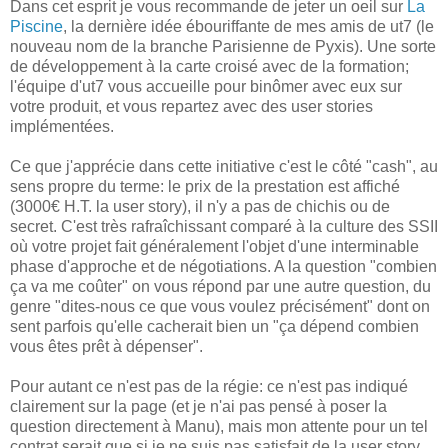
Dans cet esprit je vous recommande de jeter un oeil sur
La
Piscine
, la dernière idée ébouriffante de mes amis de ut7 (le
nouveau nom de la branche Parisienne de Pyxis). Une sorte
de développement à la carte croisé avec de la formation;
l'équipe d'ut7 vous accueille pour binômer avec eux sur
votre produit, et vous repartez avec des user stories
implémentées.
Ce que j'apprécie dans cette initiative c'est le côté "cash", au
sens propre du terme: le prix de la prestation est affiché
(3000€ H.T. la user story), il n'y a pas de chichis ou de
secret. C'est très rafraîchissant comparé à la culture des SSII
où votre projet fait généralement l'objet d'une interminable
phase d'approche et de négotiations. A la question "combien
ça va me coûter" on vous répond par une autre question, du
genre "dites-nous ce que vous voulez précisément" dont on
sent parfois qu'elle cacherait bien un "ça dépend combien
vous êtes prêt à dépenser".
Pour autant ce n'est pas de la régie: ce n'est pas indiqué
clairement sur la page (et je n'ai pas pensé à poser la
question directement à Manu), mais mon attente pour un tel
contrat serait que si je ne suis pas satisfait de la user story